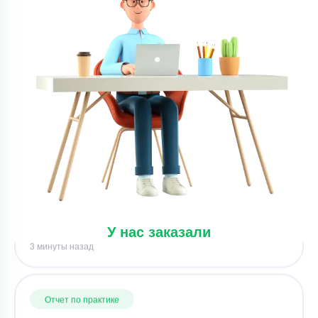
Срок выполнения
3 дней
Цена
3000 ₽
12 минут назад
Отчет по практике
Отчет по практике – ООО "Конструктор" по
Таможенному делу
Уникальность
60%
Срок выполнения
2 дней
Цена
5600 ₽
У нас заказали
3 минуты назад
Отчет по практике
Разработка автоматизированной системы