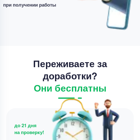
при получении работы
Уникальность
50%
Срок выполнения
1 дней
Цена
4800 ₽
14 минут назад
Переживаете за
доработки?
Они бесплатны
до 21 дня
на проверку!