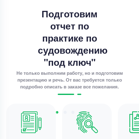
Тема 1. Знакомство с организацией
Подготовим
дополнительного образования – базой практики,
отчет по
системой ее работы. Составление плана
прохождения практики Тема 2. Изучение
Уникальность
50%
практике по
нормативно-правовых документов,
регулирующих
Срок выполнения
10 дней
судовождению
Цена
4000 ₽
"под ключ"
11 минут назад
Не только выполним работу, но и подготовим
презентацию и речь. От вас требуется только
Отчет по практике
подробно описать в заказе все пожелания.
Производственная практика в АО «Банк
сельского хозяйства и развития сельских
районов (BADR)», г. Гельма, Алжир
Уникальность
85%
Срок выполнения
5 дней
Цена
8000 ₽