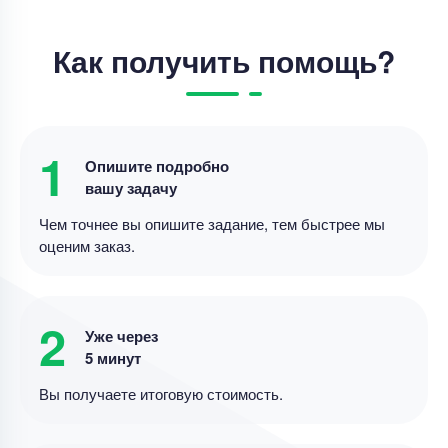
Отчет по практике
Как получить помощь?
Отчет по практике – Организационная –
Студландия на заказ
Уникальность
50%
Срок выполнения
58 дней
1
Опишите подробно
вашу задачу
Цена
10000 ₽
7 минут назад
Чем точнее вы опишите задание, тем быстрее мы
оценим заказ.
Отчет по практике
Тема 1. Знакомство с организацией
2
Уже через
дополнительного образования – базой практики,
5 минут
системой ее работы. Составление плана
прохождения практики Тема 2. Изучение
Вы получаете итоговую стоимость.
Уникальность
50%
нормативно-правовых документов,
регулирующих
Срок выполнения
10 дней