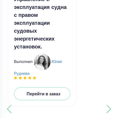
эксплуатация судна
с правом
эксплуатации
судовых
энергетических
установок.
Отчет по практике
Отчет по практике – Организационная –
Выполнил
Юлия
Студландия на заказ
Уникальность
50%
Руднева
Срок выполнения
58 дней
Цена
10000 ₽
Перейти в заказ
7 минут назад
Отчет по практике