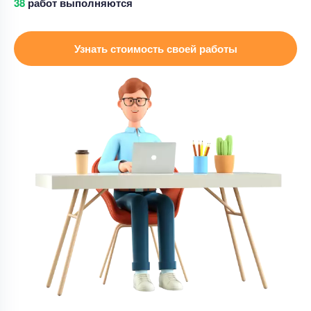
50
работ выполняются
Контрольная работа
Объясните, какие факторы влияют на
Узнать стоимость своей работы
формирование положительного или
отрицательного правосознания в обществе.
Приведите примеры положительного и
Уникальность
50%
отрицательного правосознания.
Срок выполнения
17 дней
Цена
4000 ₽
8 минут назад
Контрольная работа
Контрольная работа – Гражданское право
Уникальность
50%
Срок выполнения
1 дней
Цена
5000 ₽
13 минут назад