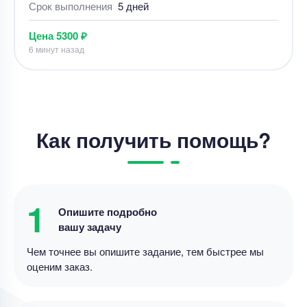
Срок выполнения
5 дней
Цена
5300 ₽
6 минут назад
Контрольная работа
Как получить помощь?
ЭКР, расчёт редукторной передачи в ручном
счёте, Проверка расчёта редукторной передачи
с помощью ЭВМ
Уникальность
50%
1
Опишите подробно
Срок выполнения
5 дней
вашу задачу
Цена
5800 ₽
Чем точнее вы опишите задание, тем быстрее мы
7 минут назад
оценим заказ.
Контрольная работа