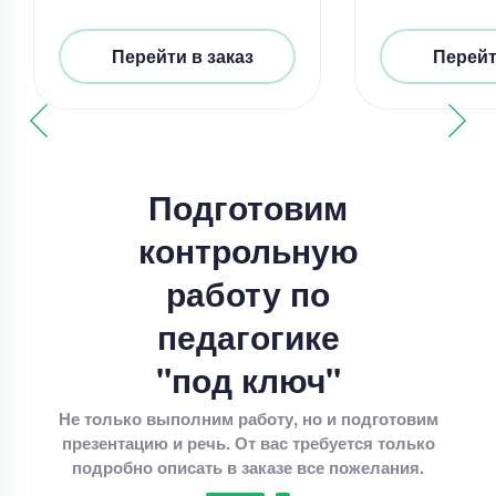
Перейти в заказ
Перейт
Контрольная работа
Соотношение международного таможенного
Подготовим
права и международного экономического права
контрольную
Уникальность
50%
работу по
Срок выполнения
3 дней
педагогике
Цена
2300 ₽
9 минут назад
"под ключ"
Не только выполним работу, но и подготовим
презентацию и речь. От вас требуется только
Контрольная работа
подробно описать в заказе все пожелания.
The ways to be a great manager». Are there many