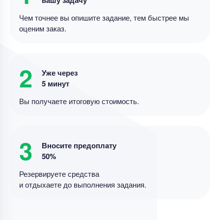
Дипломная работа
Чем точнее вы опишите задание, тем быстрее мы
оценим заказ.
Лингвистический, дидактический и
технологический аспекты создания
мультимодального ресурса для
совершенствования навыков чтения на
2
Уникальность
50%
Уже через
английском языке у школьников
5 минут
Срок выполнения
14 дней
Вы получаете итоговую стоимость.
Цена
20000 ₽
10 минут назад
3
Дипломная работа
Вносите предоплату
50%
Дипломная работа – Дивидентная политика и
рыночная стоимость
Резервируете средства
и отдыхаете до выполнения задания.
Уникальность
85%
Срок выполнения
11 дней