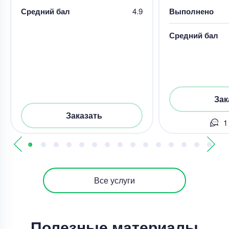
Средний бал
4.9
Выполнено
Средний бал
Зак
Заказать
1
Все услуги
Полезные материалы