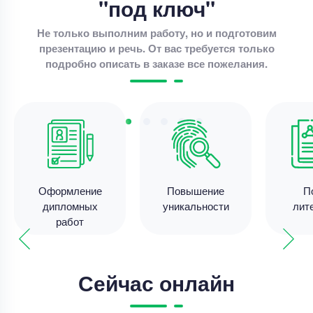
"под ключ"
Дипломная работа
Дипломная работа – Дивидентная политика и
Не только выполним работу, но и подготовим
рыночная стоимость
презентацию и речь. От вас требуется только
подробно описать в заказе все пожелания.
Уникальность
85%
Срок выполнения
11 дней
Цена
4000 ₽
11 минут назад
Дипломная работа
Оформление
Повышение
П
дипломных
уникальности
лит
Совершенствование разброчно- сборочных
работ
работа по ремонте автотракторных двигателей .
Уникальность
70%
Срок выполнения
14 дней
Сейчас онлайн
Цена
47500 ₽
10 минут назад