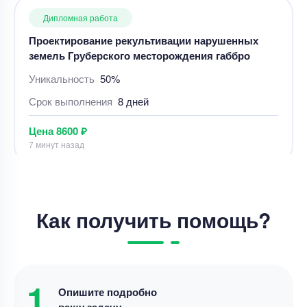
земель Груберского месторождения габбро
Уникальность
50%
Срок выполнения
8 дней
Цена
8600 ₽
7 минут назад
Дипломная работа
Дипломная работа – план лесопильного цеха
средней мощности
Уникальность
50%
Как получить помощь?
Срок выполнения
21 дней
Цена
50000 ₽
15 минут назад
1
Опишите подробно
вашу задачу