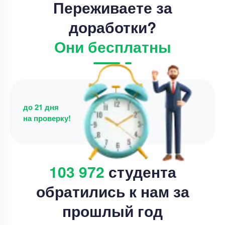
Уникальность
70%
Переживаете за
Срок выполнения
22 дней
доработки?
Цена
68000 ₽
Они бесплатны
10 минут назад
до 21 дня
на проверку!
103 972
студента
обратились к нам за
прошлый год